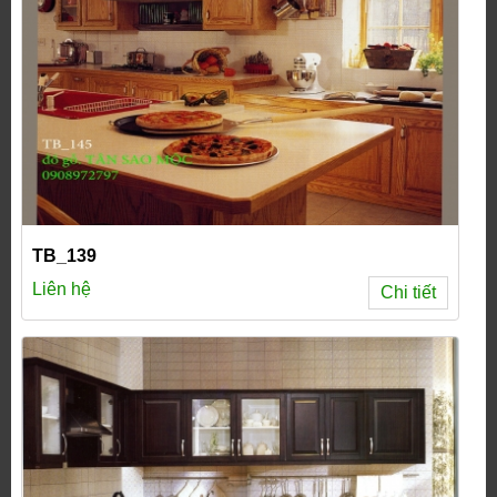
TB_139
Liên hệ
Chi tiết