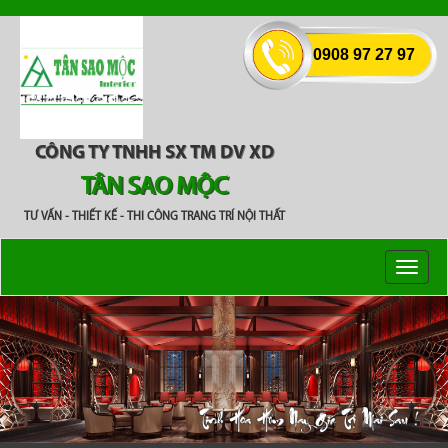
0908 97 27 97
CÔNG TY TNHH SX TM DV XD
TÂN SAO MỘC
TƯ VẤN - THIẾT KẾ - THI CÔNG TRANG TRÍ NỘI THẤT
Toggl
naviga