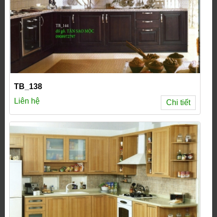
TB_138
Liên hệ
Chi tiết