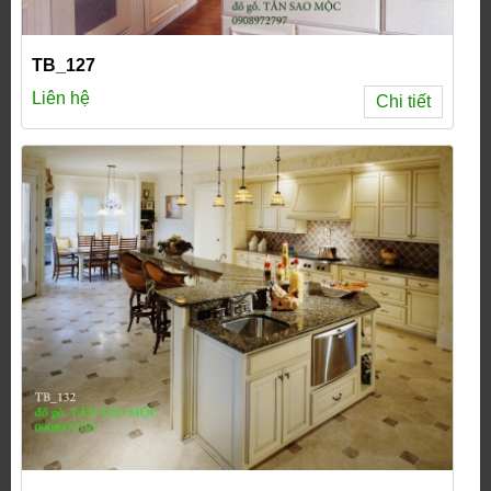
TB_127
Liên hệ
Chi tiết