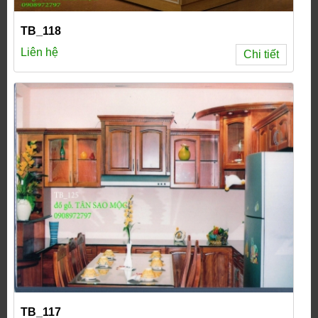
TB_118
Liên hệ
Chi tiết
TB_117