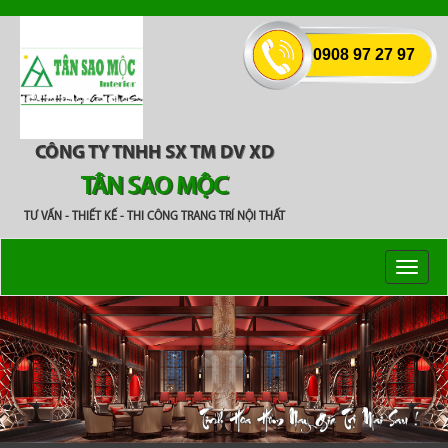
0908 97 27 97
CÔNG TY TNHH SX TM DV XD
TÂN SAO MỘC
TƯ VẤN - THIẾT KẾ - THI CÔNG TRANG TRÍ NỘI THẤT
Toggl
naviga