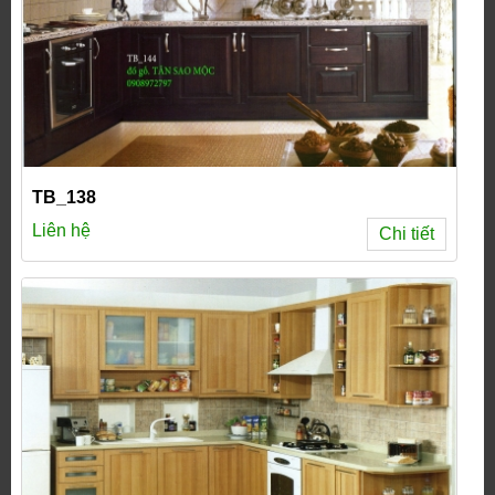
TB_138
Liên hệ
Chi tiết