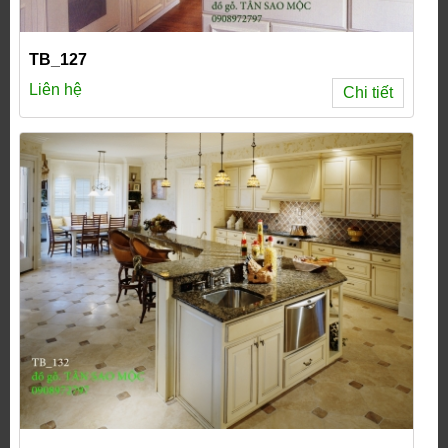
TB_127
Liên hệ
Chi tiết