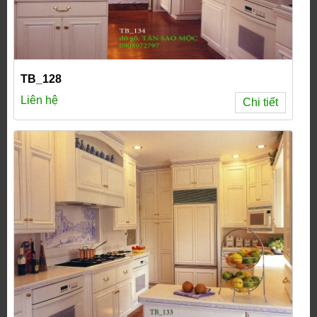
TB_128
Liên hệ
Chi tiết