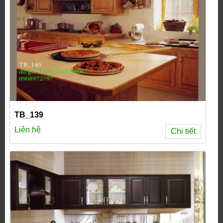
TB_139
Liên hệ
Chi tiết