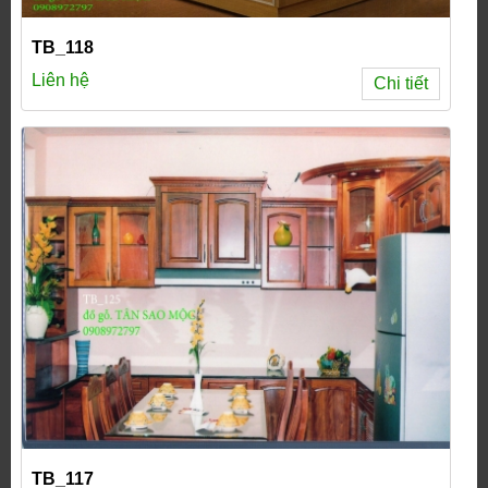
TB_118
Liên hệ
Chi tiết
TB_117