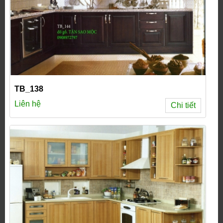
TB_138
Liên hệ
Chi tiết