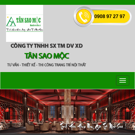
0908 97 27 97
CÔNG TY TNHH SX TM DV XD
TÂN SAO MỘC
TƯ VẤN - THIẾT KẾ - THI CÔNG TRANG TRÍ NỘI THẤT
Toggl
naviga