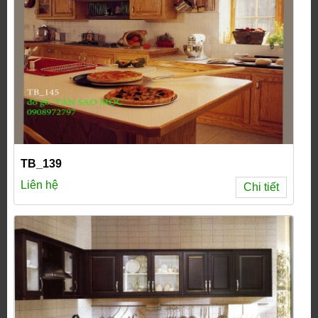
TB_139
Liên hệ
Chi tiết