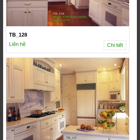
TB_128
Liên hệ
Chi tiết