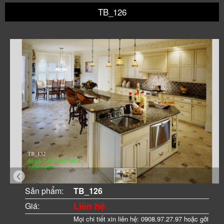
TB_126
Sản phẩm:
TB_126
Liên hệ
Giá:
Mọi chi tiết xin liên hệ: 0908.97.27.97 hoặc gởi